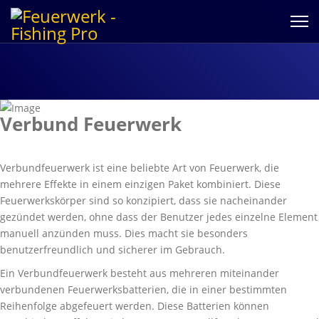
Verbund Feuerwerk
Verbundfeuerwerk ist eine beliebte Art von Feuerwerk, die
mehrere Effekte in einem einzigen Paket kombiniert. Diese
Feuerwerkskörper sind so konzipiert, dass sie nacheinander
gezündet werden, ohne dass der Benutzer jedes einzelne Element
manuell anzünden muss. Dies macht sie besonders
benutzerfreundlich und sicherer im Gebrauch.
Ein Verbundfeuerwerk besteht aus mehreren miteinander
verbundenen Feuerwerksbatterien, die in einer bestimmten
Reihenfolge abgefeuert werden. Diese Batterien können