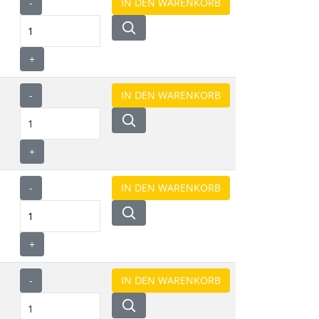
-
+
-
+
-
+
-