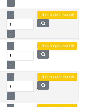
+
-
+
-
+
-
+