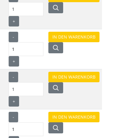
+
-
+
-
+
-