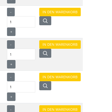
-
+
-
+
-
+
-