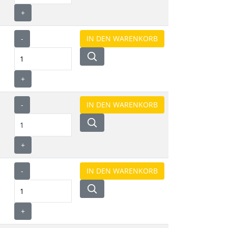
+
-
+
-
+
-
+