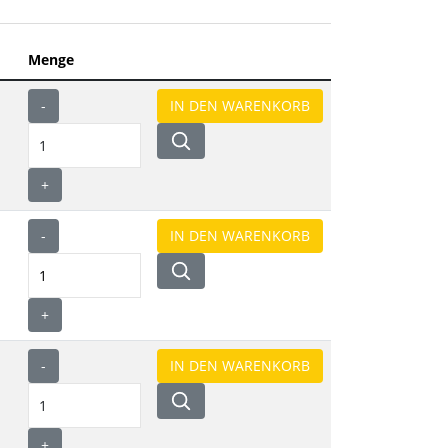
Menge
-
+
-
+
-
+