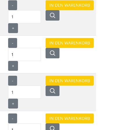
-
+
-
+
-
+
-